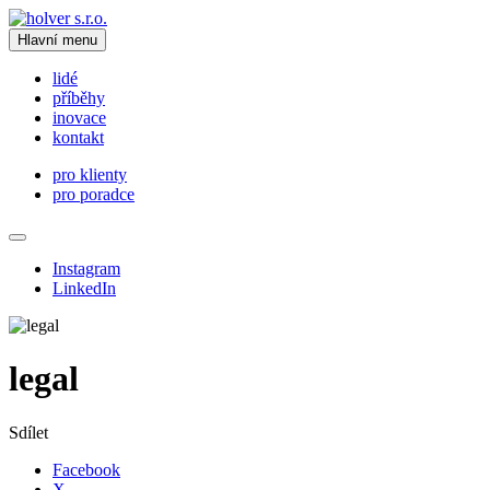
Hlavní menu
lidé
příběhy
inovace
kontakt
pro klienty
pro poradce
Instagram
LinkedIn
legal
Sdílet
Facebook
X