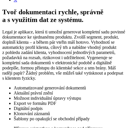
Tvoř dokumentaci rychle, správně
a s využitím dat ze systému.
Legal je aplikace, která ti umožní generovat kompletní sadu povinné
dokumentace ke sjednanému produktu. Zvolíš segment, produkt,
doplníš klienta – a během pár vteřin máš hotovo. Vyhodnotí se
automaticky profil klienta, cílový trh a nabídne vhodný produkt
z pohledu zadání klienta, vyhodnocení jednotlivých parametrů,
požadavků na rozsah, rizikovost i udržitelnost. Vygeneruje se
kompletní sada dokumentů v elektronické podobě a digitálně
podepíše, formou přístupu do klientské sekce a sms brány. Máš
raději papír? Žádný problém, vše můžeš také vytisknout a podepsat
s klientem fyzicky.
Automatizované generování dokumentů
Aktuální právní znění
Možnost individuální úpravy výstupu
Export ve formátu PDF
Digitální podpis
Klonování záznamů
Šablony po opakující se obchodní případy