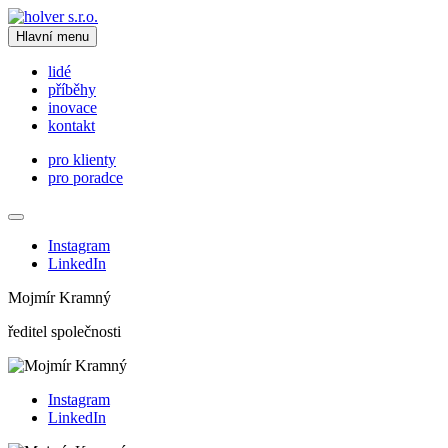
Hlavní menu
lidé
příběhy
inovace
kontakt
pro klienty
pro poradce
Instagram
LinkedIn
Mojmír Kramný
ředitel společnosti
Instagram
LinkedIn