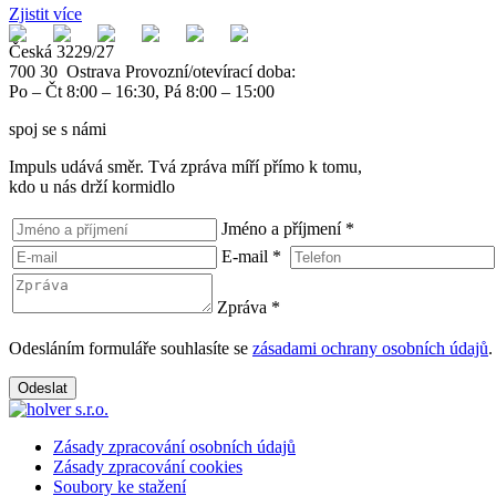
Zjistit více
Česká 3229/27
700 30 Ostrava
Provozní/otevírací doba:
Po – Čt 8:00 – 16:30, Pá 8:00 – 15:00
spoj se s námi
Impuls udává směr. Tvá zpráva míří přímo k tomu,
kdo u nás drží kormidlo
Jméno a příjmení
*
E-mail
*
Zpráva
*
Odesláním formuláře souhlasíte se
zásadami ochrany osobních údajů
.
Odeslat
Zásady zpracování osobních údajů
Zásady zpracování cookies
Soubory ke stažení